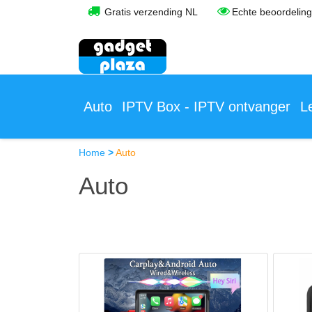
Gratis verzending NL
Echte beoordelin
Auto
IPTV Box - IPTV ontvanger
L
Home
>
Auto
Auto