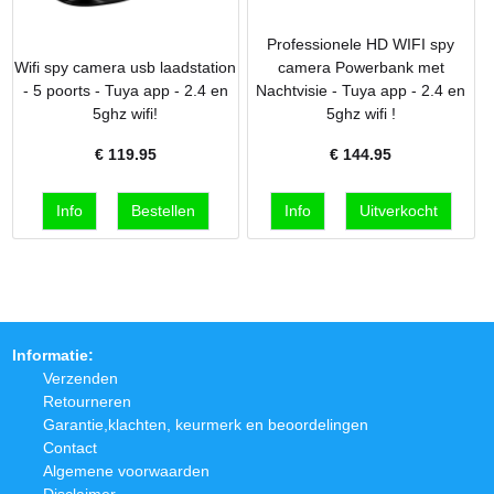
Professionele HD WIFI spy
Wifi spy camera usb laadstation
camera Powerbank met
- 5 poorts - Tuya app - 2.4 en
Nachtvisie - Tuya app - 2.4 en
5ghz wifi!
5ghz wifi !
€
119.95
€
144.95
Informatie:
Verzenden
Retourneren
Garantie,klachten, keurmerk en beoordelingen
Contact
Algemene voorwaarden
Disclaimer