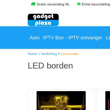
Gratis verzending NL
Echte beoordelin
Auto
IPTV Box - IPTV ontvanger
L
Home
>
Verlichting
>
Led borden
LED borden