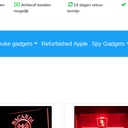
gen
Achteraf betalen
14 dagen retour
mogelijk
termijn
euke gadgets
Refurbished Apple
Spy Gadgets