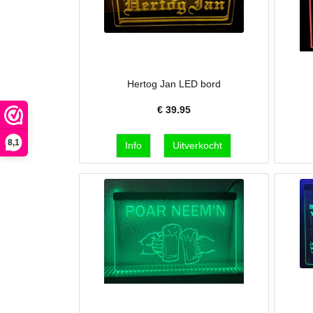
Hertog Jan LED bord
€
39.95
8,1