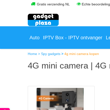
Gratis verzending NL
Echte beoordelin
Auto
IPTV Box - IPTV ontvanger
L
Home
>
Spy gadgets
>
4g mini camera kopen
4G mini camera | 4G