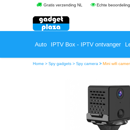
Gratis verzending NL
Echte beoordelin
Auto
IPTV Box - IPTV ontvanger
L
Home
>
Spy gadgets
>
Spy camera
>
Mini wifi came