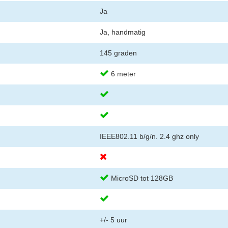
Ja
Ja, handmatig
145 graden

6 meter


IEEE802.11 b/g/n. 2.4 ghz only


MicroSD tot 128GB

+/- 5 uur